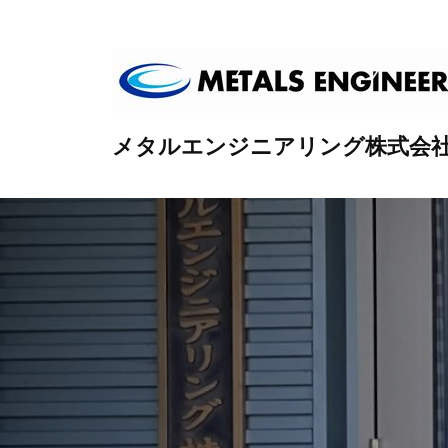
コ
ン
テ
ン
ツ
メタルエンジニアリング株式会
へ
ス
キ
ッ
プ