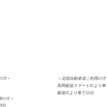
の方＞
＜北陸自動車道ご利用の方
分
高岡砺波スマートICより車
砺波ICより車で11分
用の方＞
9分