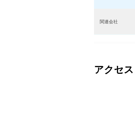
1
1
月
関連会社
5
日
b
y
a
アクセス
d
m
i
n